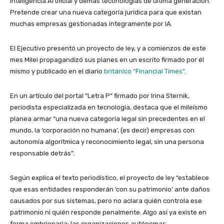
Inteligencia Artificial y demás teconologías de última generación.
Pretende crear una nueva categoría jurídica para que existan
muchas empresas gestionadas íntegramente por IA.
El Ejecutivo presentó un proyecto de ley, y a comienzos de este
mes Milei propagandizó sus planes en un escrito firmado por él
mismo y publicado en el diario
británico “Financial Times”
.
En un artículo del portal “Letra P” firmado por Irina Sternik,
periodista especializada en tecnología, destaca que el mileísmo
planea armar “una nueva categoría legal sin precedentes en el
mundo, la ‘corporación no humana’, (es decir) empresas con
autonomía algorítmica y reconocimiento legal, sin una persona
responsable detrás”.
Según explica el texto periodístico, el proyecto de ley “establece
que esas entidades responderán ‘con su patrimonio’ ante daños
causados por sus sistemas, pero no aclara quién controla ese
patrimonio ni quién responde penalmente. Algo así ya existe en
forma embrionaria: las organizaciones autónomas