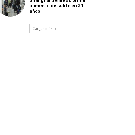
Shanghái define su primer
aumento de subte en 21
años
Cargar más