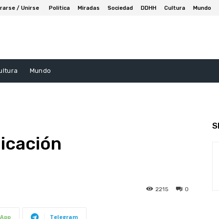
rarse / Unirse
Politica
Miradas
Sociedad
DDHH
Cultura
Mundo
ultura
Mundo
S
icación
2215
0
App
Telegram