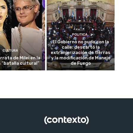
POLITICA
El Gobierno no pudo con la
calle: descartó la
CULTURA
extranjerización de tierras
rrota de Milei en la
y la modificación de Manejo
 “batalla cultural”
de Fuego