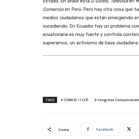
Estado. En Brasil está
O Globo
,
Televisa
en M
Comercio
en Perú. Pero hay otra cosa que ta
medios ciudadanos que están emergiendo en r
sucediendo. En Ecuador hay un problema comple
ecuatoriana es muy fuerte y controla conten
supieramos, un activismo de base ciudadana 
TAGS
II COMCIS / I CCP
II Congreso Comunicación
Facebook
Cuota