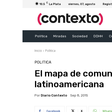
C
10.5
La Plata
viernes, 07, agosto
Regist
Politica
Miradas
Sociedad
DDHH
C
Inicio
Politica
POLITICA
El mapa de comun
latinoamericana
Por
Diario Contexto
Sep 8, 2015
Facebook
X
Whats