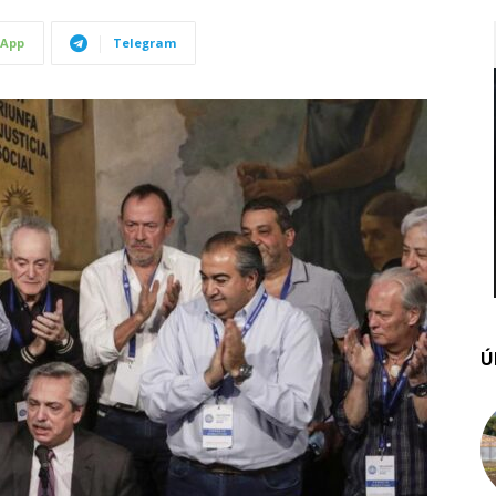
App
Telegram
Ú