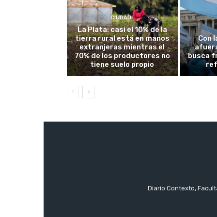
CIUDAD
La Plata: casi el 10% de la
tierra rural está en manos
Con l
extranjeras mientras el
afuera
70% de los productores no
busca fr
tiene suelo propio
re
Diario Contexto, Facul