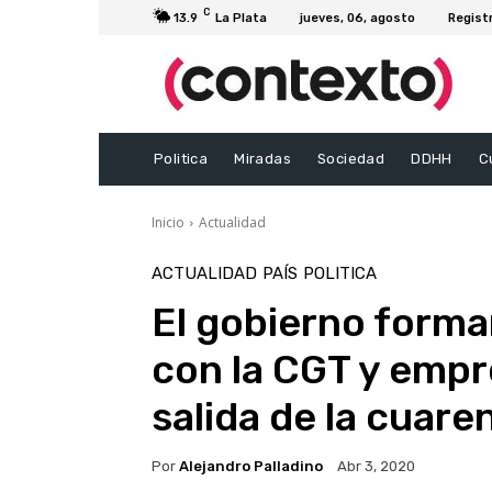
C
13.9
La Plata
jueves, 06, agosto
Regist
Politica
Miradas
Sociedad
DDHH
C
Inicio
Actualidad
ACTUALIDAD
PAÍS
POLITICA
El gobierno forma
con la CGT y empre
salida de la cuare
Por
Alejandro Palladino
Abr 3, 2020