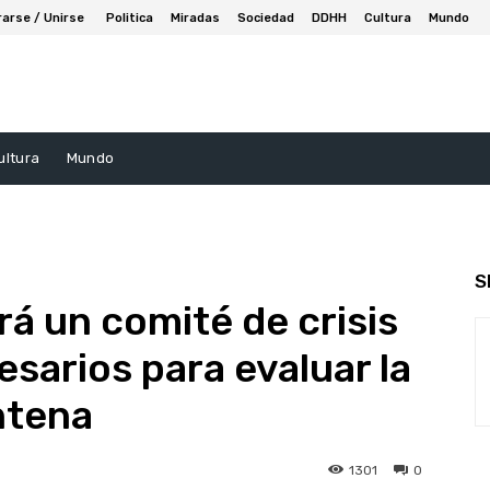
rarse / Unirse
Politica
Miradas
Sociedad
DDHH
Cultura
Mundo
ultura
Mundo
S
rá un comité de crisis
sarios para evaluar la
ntena
1301
0