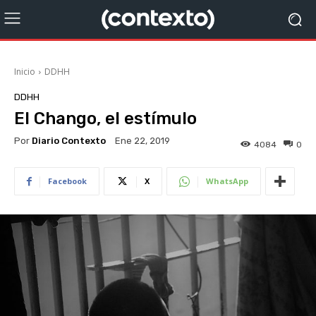
Inicio
DDHH
DDHH
El Chango, el estímulo
Por
Diario Contexto
Ene 22, 2019
4084
0
Facebook
X
WhatsApp