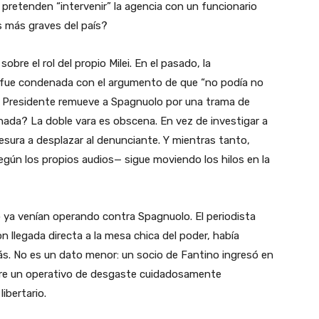
retenden “intervenir” la agencia con un funcionario
s más graves del país?
bre el rol del propio Milei. En el pasado, la
r fue condenada con el argumento de que “no podía no
el Presidente remueve a Spagnuolo por una trama de
ada? La doble vara es obscena. En vez de investigar a
esura a desplazar al denunciante. Y mientras tanto,
según los propios audios— sigue moviendo los hilos en la
mo ya venían operando contra Spagnuolo. El periodista
n llegada directa a la mesa chica del poder, había
ás. No es un dato menor: un socio de Fantino ingresó en
giere un operativo de desgaste cuidadosamente
ibertario.