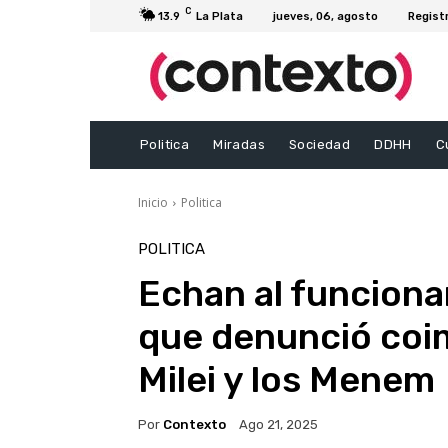
C
13.9
La Plata
jueves, 06, agosto
Regist
Politica
Miradas
Sociedad
DDHH
C
Inicio
Politica
POLITICA
Echan al funciona
que denunció coim
Milei y los Menem
Por
Contexto
Ago 21, 2025