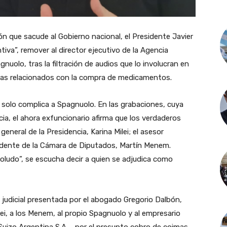
n que sacude al Gobierno nacional, el Presidente Javier
iva”, remover al director ejecutivo de la Agencia
uolo, tras la filtración de audios que lo involucran en
as relacionados con la compra de medicamentos.
 solo complica a Spagnuolo. En las grabaciones, cuya
cia, el ahora exfuncionario afirma que los verdaderos
general de la Presidencia, Karina Milei; el asesor
sidente de la Cámara de Diputados, Martín Menem.
ludo”, se escucha decir a quien se adjudica como
 judicial presentada por el abogado Gregorio Dalbón,
i, a los Menem, al propio Spagnuolo y al empresario
Suizo Argentina S.A.— por el presunto cobro de coimas