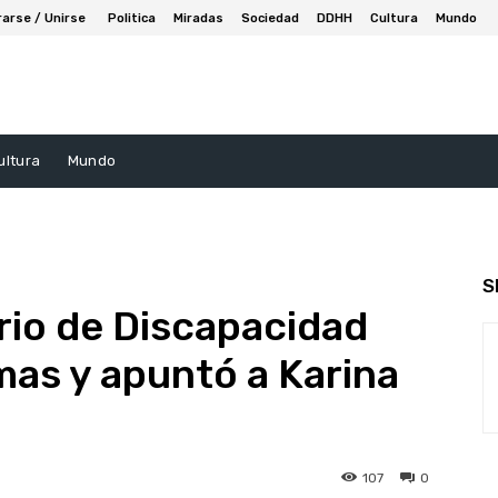
rarse / Unirse
Politica
Miradas
Sociedad
DDHH
Cultura
Mundo
ultura
Mundo
S
rio de Discapacidad
as y apuntó a Karina
107
0