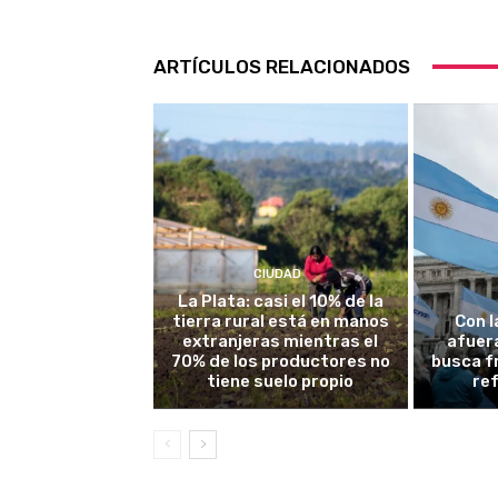
ARTÍCULOS RELACIONADOS
CIUDAD
La Plata: casi el 10% de la
tierra rural está en manos
Con l
extranjeras mientras el
afuera
70% de los productores no
busca fr
tiene suelo propio
re