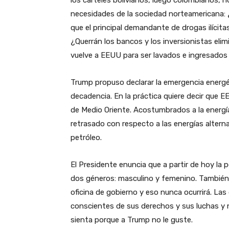
los carteles bolivianos, luego colombianos, h
necesidades de la sociedad norteamericana: 
que el principal demandante de drogas ilícit
¿Querrán los bancos y los inversionistas elimi
vuelve a EEUU para ser lavados e ingresados as
Trump propuso declarar la emergencia energét
decadencia. En la práctica quiere decir que EE
de Medio Oriente. Acostumbrados a la energí
retrasado con respecto a las energías alter
petróleo.
El Presidente enuncia que a partir de hoy la
dos géneros: masculino y femenino. También 
oficina de gobierno y eso nunca ocurrirá. La
conscientes de sus derechos y sus luchas y n
sienta porque a Trump no le guste.