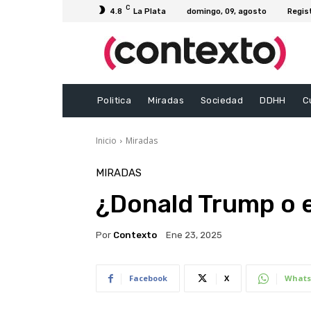
C
4.8
La Plata
domingo, 09, agosto
Regis
Politica
Miradas
Sociedad
DDHH
C
Inicio
Miradas
MIRADAS
¿Donald Trump o e
Por
Contexto
Ene 23, 2025
Facebook
X
Whats