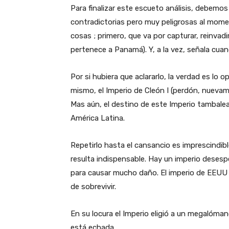
Para finalizar este escueto análisis, debem
contradictorias pero muy peligrosas al mome
cosas ; primero, que va por capturar, reinvad
pertenece a Panamá). Y, a la vez, señala cuan
Por si hubiera que aclararlo, la verdad es lo 
mismo, el Imperio de Cleón I (perdón, nueva
Mas aún, el destino de este Imperio tambalea
América Latina.
Repetirlo hasta el cansancio es imprescindibl
resulta indispensable. Hay un imperio desesp
para causar mucho daño. El imperio de EEUU 
de sobrevivir.
En su locura el Imperio eligió a un megalóma
está echada.