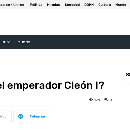
trarse / Unirse
Politica
Miradas
Sociedad
DDHH
Cultura
Mundo
ultura
Mundo
S
l emperador Cleón I?
124
0
App
Telegram