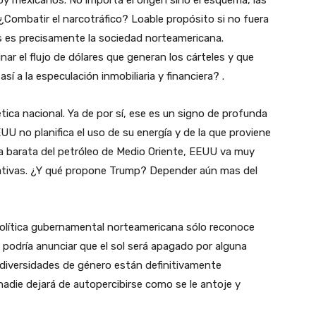
oy mexicanos. No importa el origen sino el esquema, las
¿Combatir el narcotráfico? Loable propósito si no fuera
as es precisamente la sociedad norteamericana.
nar el flujo de dólares que generan los cárteles y que
í a la especulación inmobiliaria y financiera? .
ica nacional. Ya de por sí, ese es un signo de profunda
UU no planifica el uso de su energía y de la que proviene
a barata del petróleo de Medio Oriente, EEUU va muy
nativas. ¿Y qué propone Trump? Depender aún mas del
 política gubernamental norteamericana sólo reconoce
podría anunciar que el sol será apagado por alguna
s diversidades de género están definitivamente
adie dejará de autopercibirse como se le antoje y