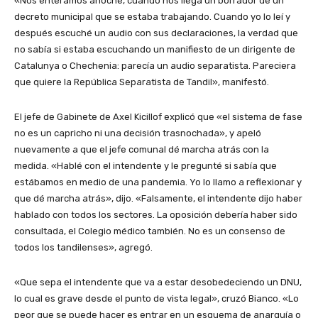
«Nos enteramos anoche, cuando nos llega un borrador de un
decreto municipal que se estaba trabajando. Cuando yo lo leí y
después escuché un audio con sus declaraciones, la verdad que
no sabía si estaba escuchando un manifiesto de un dirigente de
Catalunya o Chechenia: parecía un audio separatista. Pareciera
que quiere la República Separatista de Tandil», manifestó.
El jefe de Gabinete de Axel Kicillof explicó que «el sistema de fase
no es un capricho ni una decisión trasnochada», y apeló
nuevamente a que el jefe comunal dé marcha atrás con la
medida. «Hablé con el intendente y le pregunté si sabía que
estábamos en medio de una pandemia. Yo lo llamo a reflexionar y
que dé marcha atrás», dijo. «Falsamente, el intendente dijo haber
hablado con todos los sectores. La oposición debería haber sido
consultada, el Colegio médico también. No es un consenso de
todos los tandilenses», agregó.
«Que sepa el intendente que va a estar desobedeciendo un DNU,
lo cual es grave desde el punto de vista legal», cruzó Bianco. «Lo
peor que se puede hacer es entrar en un esquema de anarquía o