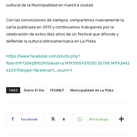
cultural de la Municipalidad en nuestra ciudad.
Con las convicciones de siempre, compartimos nuevamente la
carta publicada en 2013 y continuamos trabajando por la
celebración de estos diez años de un festival que difunde y
defiende la cultura latinoamericana en La Plata.
https://www.facebook.com/photo.php?
fbid=519720428102906&set=a.141931559215130.35758.141192442
622375&type=1&relevant_count=1
TAGS
Diario El Día
FESAALP
Municipalidad de La Plata
Facebook
X
WhatsApp