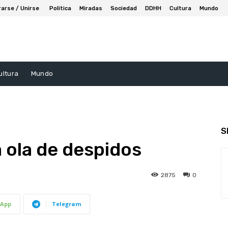
rarse / Unirse
Politica
Miradas
Sociedad
DDHH
Cultura
Mundo
ultura
Mundo
S
a ola de despidos
2875
0
App
Telegram