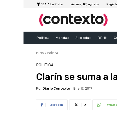
C
13.1
La Plata
viernes, 07, agosto
Regist
Politica
Miradas
Sociedad
DDHH
C
Inicio
Politica
POLITICA
Clarín se suma a l
Por
Diario Contexto
Ene 17, 2017
Facebook
X
Whats