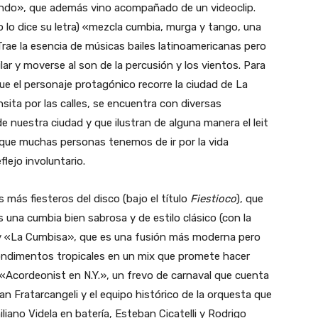
tando», que además vino acompañado de un videoclip.
 lo dice su letra) «mezcla cumbia, murga y tango, una
Trae la esencia de músicas bailes latinoamericanas pero
ar y moverse al son de la percusión y los vientos. Para
ue el personaje protagónico recorre la ciudad de La
sita por las calles, se encuentra con diversas
de nuestra ciudad y que ilustran de alguna manera el leit
 que muchas personas tenemos de ir por la vida
flejo involuntario.
 más fiesteros del disco (bajo el título
Fiestioco
), que
una cumbia bien sabrosa y de estilo clásico (con la
; y «La Cumbisa», que es una fusión más moderna pero
condimentos tropicales en un mix que promete hacer
«Acordeonist en N.Y.», un frevo de carnaval que cuenta
n Fratarcangeli y el equipo histórico de la orquesta que
iano Videla en batería, Esteban Cicatelli y Rodrigo