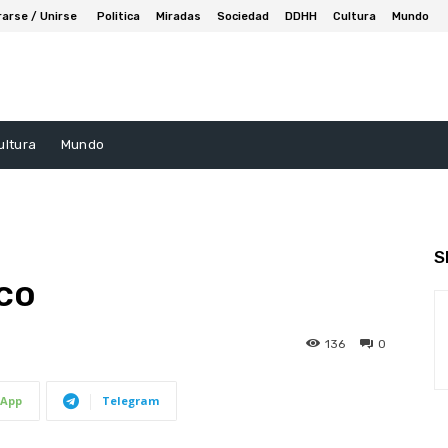
rarse / Unirse
Politica
Miradas
Sociedad
DDHH
Cultura
Mundo
ultura
Mundo
S
oco
136
0
App
Telegram