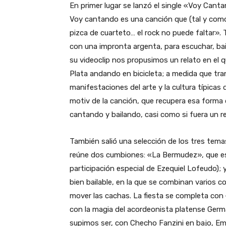
En primer lugar se lanzó el single «Voy Can
Voy cantando es una canción que (tal y como
pizca de cuarteto… el rock no puede faltar». 
con una impronta argenta, para escuchar, bail
su videoclip nos propusimos un relato en el q
Plata andando en bicicleta; a medida que tran
manifestaciones del arte y la cultura típicas 
motiv de la canción, que recupera esa forma
cantando y bailando, casi como si fuera un re
También salió una selección de los tres temas
reúne dos cumbiones: «La Bermudez», que es 
participación especial de Ezequiel Lofeudo)
bien bailable, en la que se combinan varios 
mover las cachas. La fiesta se completa con 
con la magia del acordeonista platense Germa
supimos ser, con Checho Fanzini en bajo, Emil