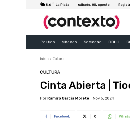
C
8.6
La Plata
sábado, 08, agosto
Regist
Politica
Miradas
Sociedad
DDHH
C
Inicio
Cultura
CULTURA
Cinta Abierta | Ti
Por
Ramiro García Morete
Nov 6, 2024
Facebook
X
Whats