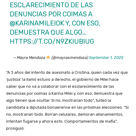
ESCLARECIMIENTO DE LAS
DENUNCIAS POR COIMAS A
@KARINAMILEIOK
Y, CON ESO,
DEMUESTRA QUE ALGO…
HTTPS://T.CO/N9ZKIUBIUG
— Mayra Mendoza
(@mayrasmendoza)
September 1, 2025
“A 3 años del intento de asesinato a Cristina, quien cada vez que
‘justicia’ la llamó estuvo a derecho, el gobierno de Milei hace
saber que no va a colaborar con el esclarecimiento de las
denuncias por coimas a Karina Milei y, con eso, demuestra que
algo tienen que ocultar. Si no, mostrarían todo”, tuiteó la
candidata a diputada bonaerense en las próximas elecciones. “Si
no, mostrarían todo. Borran celulares, demoran allanamientos,
intentan fugarse y ahora esto. Comportamientos de mafia”,
prosiguió.