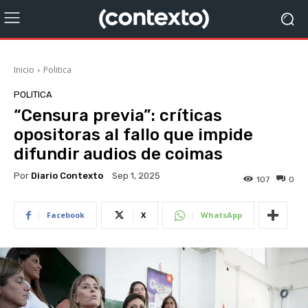
Inicio
Politica
POLITICA
“Censura previa”: críticas
opositoras al fallo que impide
difundir audios de coimas
Por
Diario Contexto
Sep 1, 2025
107
0
Facebook
X
WhatsApp