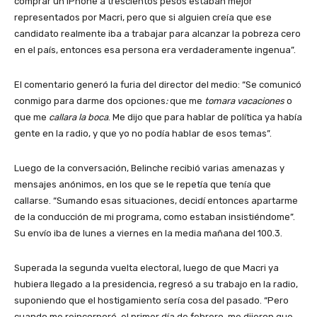
comprar un IPhone a trescientos pesos estaban mejor
representados por Macri, pero que si alguien creía que ese
candidato realmente iba a trabajar para alcanzar la pobreza cero
en el país, entonces esa persona era verdaderamente ingenua”.
El comentario generó la furia del director del medio: “Se comunicó
conmigo para darme dos opciones
:
que me
tomara vacaciones
o
que me
callara la boca
. Me dijo que para hablar de política ya había
gente en la radio, y que yo no podía hablar de esos temas”.
Luego de la conversación, Belinche recibió varias amenazas y
mensajes anónimos, en los que se le repetía que tenía que
callarse. “Sumando esas situaciones, decidí entonces apartarme
de la conducción de mi programa, como estaban insistiéndome”.
Su envío iba de lunes a viernes en la media mañana del 100.3.
Superada la segunda vuelta electoral, luego de que Macri ya
hubiera llegado a la presidencia, regresó a su trabajo en la radio,
suponiendo que el hostigamiento sería cosa del pasado. “Pero
cuando me reincorporé, el primer día de febrero, me dijeron que