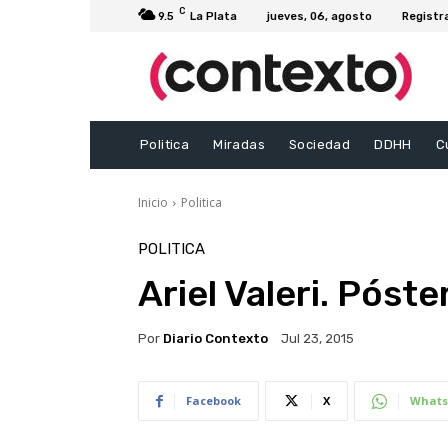
C
9.5
La Plata
jueves, 06, agosto
Registr
Politica
Miradas
Sociedad
DDHH
C
Inicio
Politica
POLITICA
Ariel Valeri. Póste
Por
Diario Contexto
Jul 23, 2015
Facebook
X
Whats