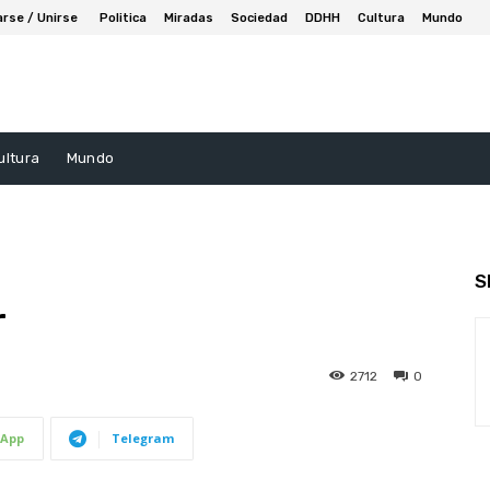
arse / Unirse
Politica
Miradas
Sociedad
DDHH
Cultura
Mundo
ultura
Mundo
S
r
2712
0
App
Telegram