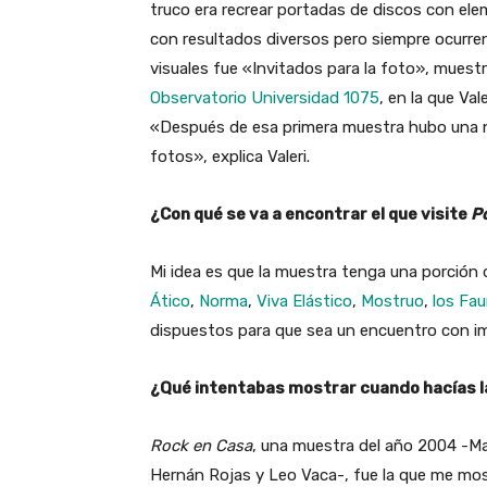
truco era recrear portadas de discos con ele
con resultados diversos pero siempre ocurren
visuales fue «Invitados para la foto», mues
Observatorio Universidad 1075
, en la que Va
«Después de esa primera muestra hubo una 
fotos», explica Valeri.
¿Con qué se va a encontrar el que visite
P
Mi idea es que la muestra tenga una porción
Ático
,
Norma
,
Viva Elástico
,
Mostruo
,
los Fa
dispuestos para que sea un encuentro con i
¿Qué intentabas mostrar cuando hacías la
Rock en Casa
, una muestra del año 2004 -Ma
Hernán Rojas y Leo Vaca-, fue la que me mo