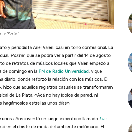
stra "Póster"
fo y periodista Ariel Valeri, casi en tono confesional. La
idual,
Póster
, que se podrá ver a partir del 14 de agosto
nto de retratos de músicos locales que Valeri empezó a
a de domingo en la
FM de Radio Universidad
, y que
diario, donde reforzó la relación con los músicos. El
po, hizo que aquellos registros casuales se transformaran
cal de La Plata. «Acá no hay ídolos de pared, ni
s hagámoslos estrellas unos días».
ace unos años inventó un juego excéntrico llamado
Las
rmó en el chiste de moda del ambiente melómano. El