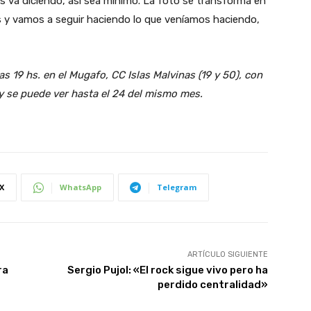
es va diciendo, así sea mínimo. La foto se transforma en
os y vamos a seguir haciendo lo que veníamos haciendo,
as 19 hs. en el Mugafo, CC Islas Malvinas (19 y 50), con
, y se puede ver hasta el 24 del mismo mes.
X
WhatsApp
Telegram
ARTÍCULO SIGUIENTE
ra
Sergio Pujol: «El rock sigue vivo pero ha
perdido centralidad»