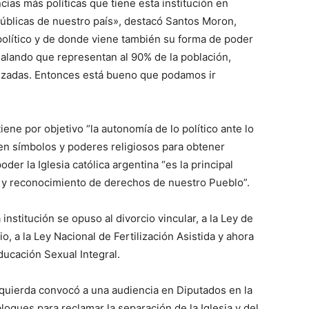
cias más políticas que tiene esta institución en
 públicas de nuestro país», destacó Santos Moron,
político y de donde viene también su forma de poder
ñalando que representan al 90% de la población,
tizadas. Entonces está bueno que podamos ir
iene por objetivo “la autonomía de lo político ante lo
e en símbolos y poderes religiosos para obtener
der la Iglesia católica argentina “es la principal
n y reconocimiento de derechos de nuestro Pueblo”.
institución se opuso al divorcio vincular, a la Ley de
o, a la Ley Nacional de Fertilización Asistida y ahora
ducación Sexual Integral.
zquierda convocó a una audiencia en Diputados en la
loques para reclamar la separación de la Iglesia y del