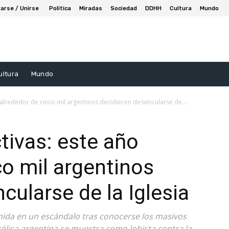
arse / Unirse
Politica
Miradas
Sociedad
DDHH
Cultura
Mundo
ultura
Mundo
 alrededor de cinco mil argentinos decidieron desvincularse de...
tivas: este año
co mil argentinos
cularse de la Iglesia
umida en un escándalo tras conocerse los masivos
tólica argentina se muestra como lobista contra la