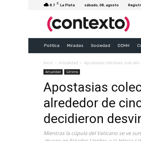
C
8.7
La Plata
sábado, 08, agosto
Registr
Politica
Miradas
Sociedad
DDHH
C
Inicio
Actualidad
Apostasias colectivas: este año
Actualidad
Géneros
Apostasias colec
alrededor de cin
decidieron desvin
Mientras la cúpula del Vaticano se ve s
abusos en Estados Unidos, y la Iglesia ca