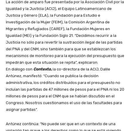
La acción de amparo fue presentada por la Asociación Civil por la
Igualdad y la Justicia (ACIJ), el Equipo Latinoamericano de
Justicia y Género (ELA), la Fundación para Estudio e
Investigación de la Mujer (FEIM), la Comisión Argentina de
Migrantes y Refugiados (CAREF), la Fundación Mujeres en
Igualdad (MEI) y la Fundación Siglo 21. “Decidimos recurrir a la
Justicia no sólo para revertir la sustracción ilegal de las partidas
del PNA y del CNM, sino también para que se establezcan los
mecanismos de monitoreo para la ejecución del presupuesto que
impedirán que esta situación se repita”, explicaron.
En diálogo con
Contexto,
la co-directora de la ACIJ, Dalile
Antúnez, manifestó: “Cuando se publica la decisión
administrativa, los créditos distribuidos para el presupuesto no
incluían las partidas de 47 millones de pesos para el PNA ni los 20
millones de pesos para el CNM que se habían discutido en el
Congreso. Nosotros cuestionamos el uso de las facultades para
asignar partidas”.
Antúnez continúa: “No puede ser que en un contexto de una
violación tan grave a los derechos como lo que se está viviendo