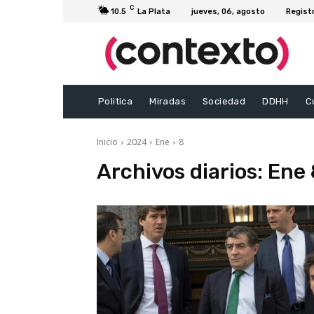
C
10.5
La Plata
jueves, 06, agosto
Regist
Politica
Miradas
Sociedad
DDHH
C
Inicio
2024
Ene
8
Archivos diarios: Ene