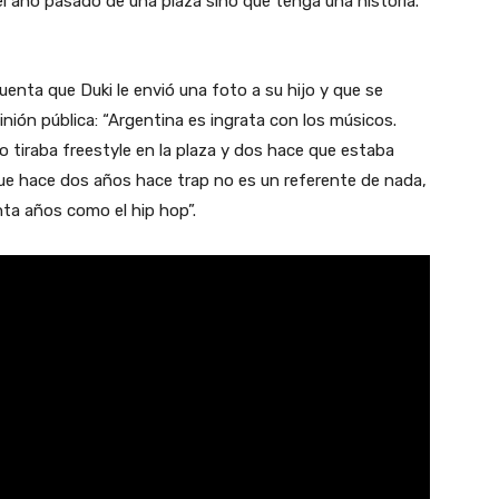
l año pasado de una plaza sino que tenga una historia.
enta que Duki le envió una foto a su hijo y que se
pinión pública: “Argentina es ingrata con los músicos.
 tiraba freestyle en la plaza y dos hace que estaba
que hace dos años hace trap no es un referente de nada,
ta años como el hip hop”.