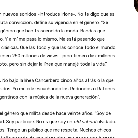
on nuevos sonidos -introduce Irione-. No te digo que es
luta convicción, define su vigencia en el género: “Se
r género que han trascendido la moda. Bandas que
o. Y a mí me pasa lo mismo. Me está pasando que
clásicas. Que las toco y que las conoce todo el mundo.
ienen 250 millones de views… pero tienen diez millones.
, pero sin dejar la línea que manejé toda la vida.”
 No bajo la línea Cancerbero cinco años atrás o la que
Unidos. Yo me críe escuchando los Redondos o Ratones
entinos con la música de la nueva generación”.
el género que milita desde hace veinte años. “Soy de
ad. Soy partícipe. No es que soy un
old school
olvidado.
dos. Tengo un público que me respeta. Muchos chicos