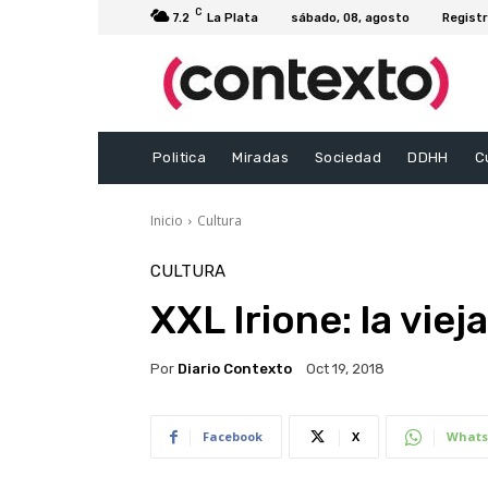
C
7.2
La Plata
sábado, 08, agosto
Registr
Politica
Miradas
Sociedad
DDHH
C
Inicio
Cultura
CULTURA
XXL Irione: la viej
Por
Diario Contexto
Oct 19, 2018
Facebook
X
Whats