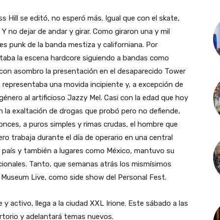
 Hill se editó, no esperó más. Igual que con el skate,
 Y no dejar de andar y girar. Como giraron una y mil
es punk de la banda mestiza y californiana. Por
taba la escena hardcore siguiendo a bandas como
 con asombro la presentación en el desaparecido Tower
o representaba una movida incipiente y, a excepción de
l género al artificioso Jazzy Mel. Casi con la edad que hoy
con la exaltación de drogas que probó pero no defiende,
onces, a puros simples y rimas crudas, el hombre que
ro trabaja durante el día de operario en una central
el país y también a lugares como México, mantuvo su
ionales. Tanto, que semanas atrás los mismísimos
 en Museum Live, como side show del Personal Fest.
e y activo, llega a la ciudad XXL Irione. Este sábado a las
rtorio y adelantará temas nuevos.