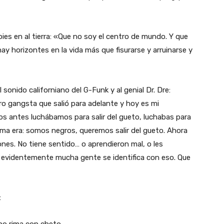
pies en al tierra: «Que no soy el centro de mundo. Y que
 hay horizontes en la vida más que fisurarse y arruinarse y
 sonido californiano del G-Funk y al genial Dr. Dre:
o gangsta que salió para adelante y hoy es mi
os antes luchábamos para salir del gueto, luchabas para
 lema era: somos negros, queremos salir del gueto. Ahora
ones. No tiene sentido… o aprendieron mal, o les
evidentemente mucha gente se identifica con eso. Que
:
no rima con cheto,