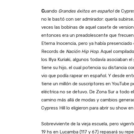
C
uando
Grandes éxitos en español
de Cypress
no le bastó con ser admirador: quería subirse.
veces las bobinas de aquel casete de version
entonces era un preadolescente que frecuen
Eterna Inocencia, pero ya había presenciado
Records de
Nación Hip Hop
. Aquel compilad
los Illya Kuriaki, algunos todavía asociaban e
tiene su hijo, el cual potencia su distancia 
vio que podía rapear en español. Y desde ent
tiene un millón de suscriptores en YouTube pe
eléctrica no se detuvo. De Zona Sur a todo 
camino más allá de modas y cambios generac
Cypress Hill lo eligieron para abrir su show
Sobreviviente de la vieja escuela, pero vigent
19 hs en Lucamba (117 y 67) repasará su repe