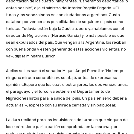
deportación de los cuatro inmigrantes. “Esperamos deportarlos lo
antes posible”, dijo el ministro del Interior Rogelio Frigerio. «El
turco y los venezolanos no son ciudadanos argentinos. Justo
estaban por vencer sus posibilidades de seguir en el país como
turistas. Todavía están bajo la Justicia, pero ya hablamos con el
director de Migraciones (Horacio García) y lo más posible es que
sean expulsados del país. Que vengan a la Argentina, los reciban
con buena onda y estén generando estas acciones violentas, no
va», dijo la ministra Bullrich.
A ellos se les sumó el senador Miguel Ángel Pichetto: “No tengo
ninguna mirada xenofóbica», se atajó, antes de expresar su
opinión. «Espero que los cuatro extranjeros, los dos venezolanos,
el paraguayo y el turco, ya estén en el Departamento de
Migraciones listos para la salida del país. Un país en serio debería
actuar así», expresó con su mirada cerrada y sin balbucear.
La dura realidad para los inquisidores de turno es que ninguno de
los cuatro tiene participación comprobada en la marcha, por
ende, no podrán hacer un juicio abreviado para expulsarlos. Para