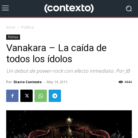
Inicio
Politica
Politica
Vanakara – La caída de
todos los ídolos
Un debut de power-rock con efecto inmediato. Por JB
Por
Diario Contexto
-
May 14, 2015
4444