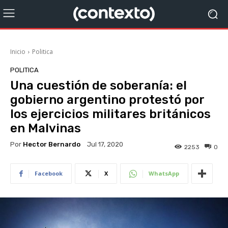
Inicio
Politica
POLITICA
Una cuestión de soberanía: el
gobierno argentino protestó por
los ejercicios militares británicos
en Malvinas
Por
Hector Bernardo
Jul 17, 2020
2253
0
Facebook
X
WhatsApp