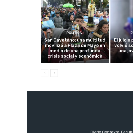
POLITICA
J
San Cayetano: una multitud
El juici
movilizó a Plaza de Mayo en
volvió s
medio de una profunda
una jo
crisis social y económica
Diario Contexto, Facul