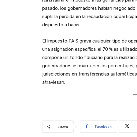
reinstaurar el impuesto a las ganancias para l
pasado, los gobernadores habían negociado 
suplir la pérdida en la recaudación coparticip
dispuesto a hacer.
El Impuesto PAIS grava cualquier tipo de opera
una asignación específica: el 70 % es utilizad
compone un fondo fiduciario para la realizaci
gobernadores es mantener los porcentajes, p
jurisdicciones en transferencias automáticas
atraviesan.
Facebook
Cuota