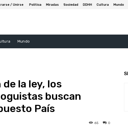
trarse / Unirse
Politica
Miradas
Sociedad
DDHH
Cultura
Mundo
ultura
Mundo
S
de la ley, los
loguistas buscan
mpuesto País
65
0