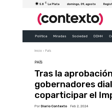
C
5.8
La Plata
domingo, 09, agosto
Regis
Politica
Miradas
Sociedad
DDHH
C
Inicio
País
PAÍS
Tras la aprobación 
gobernadores dia
coparticipar el I
Por
Diario Contexto
Feb 2, 2024