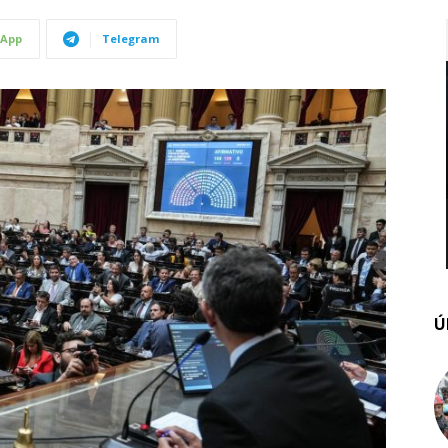
App
Telegram
Ú