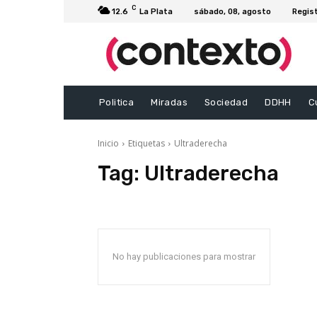
C
12.6
La Plata
sábado, 08, agosto
Regis
Politica
Miradas
Sociedad
DDHH
C
Inicio
Etiquetas
Ultraderecha
Tag:
Ultraderecha
No hay publicaciones para mostrar