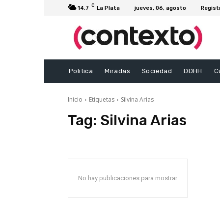
C
14.7
La Plata
jueves, 06, agosto
Regist
Politica
Miradas
Sociedad
DDHH
C
Inicio
Etiquetas
Silvina Arias
Tag:
Silvina Arias
No hay publicaciones para mostrar