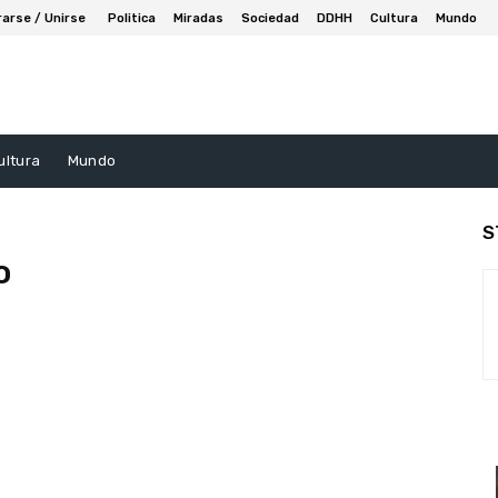
rarse / Unirse
Politica
Miradas
Sociedad
DDHH
Cultura
Mundo
ultura
Mundo
S
o