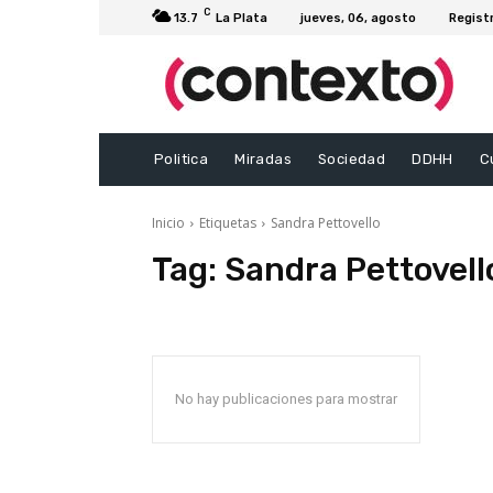
C
13.7
La Plata
jueves, 06, agosto
Regist
Politica
Miradas
Sociedad
DDHH
C
Inicio
Etiquetas
Sandra Pettovello
Tag:
Sandra Pettovell
No hay publicaciones para mostrar