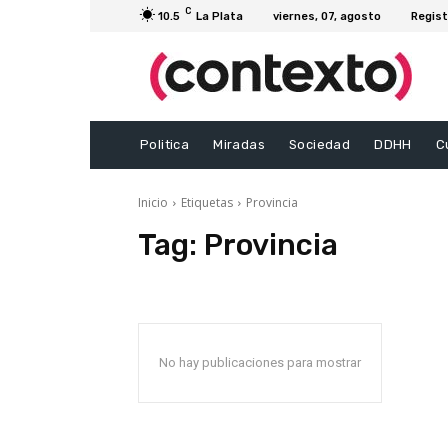
C
10.5
La Plata
viernes, 07, agosto
Regist
Politica
Miradas
Sociedad
DDHH
C
Inicio
Etiquetas
Provincia
Tag:
Provincia
No hay publicaciones para mostrar