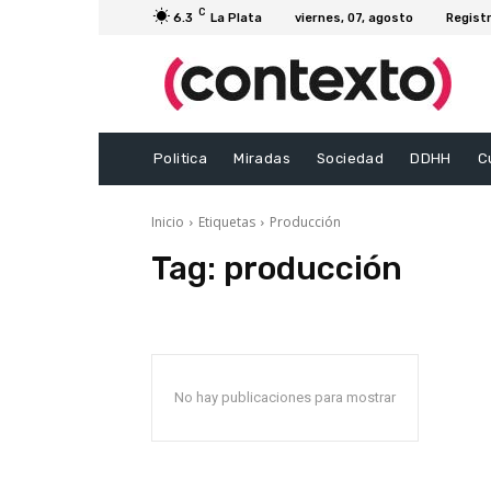
C
6.3
La Plata
viernes, 07, agosto
Registr
Politica
Miradas
Sociedad
DDHH
C
Inicio
Etiquetas
Producción
Tag:
producción
No hay publicaciones para mostrar