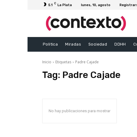
C
5.1
La Plata
lunes, 10, agosto
Registrar
Politica
Miradas
Sociedad
DDHH
C
Inicio
Etiquetas
Padre Cajade
Tag:
Padre Cajade
No hay publicaciones para mostrar