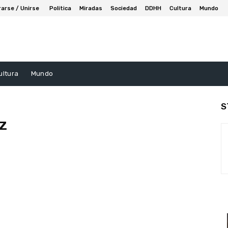
rarse / Unirse
Politica
Miradas
Sociedad
DDHH
Cultura
Mundo
ultura
Mundo
S
z