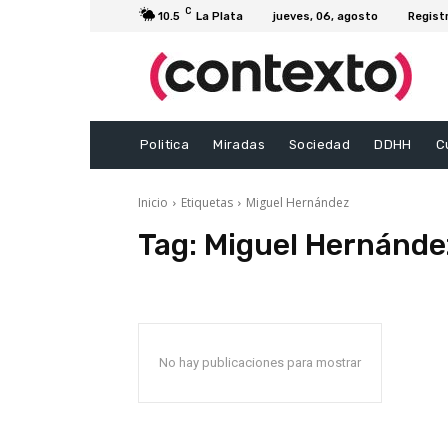
C
10.5
La Plata
jueves, 06, agosto
Regist
Politica
Miradas
Sociedad
DDHH
C
Inicio
Etiquetas
Miguel Hernández
Tag:
Miguel Hernánde
No hay publicaciones para mostrar