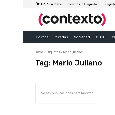
C
13.1
La Plata
viernes, 07, agosto
Regist
Politica
Miradas
Sociedad
DDHH
C
Inicio
Etiquetas
Mario Juliano
Tag:
Mario Juliano
No hay publicaciones para mostrar