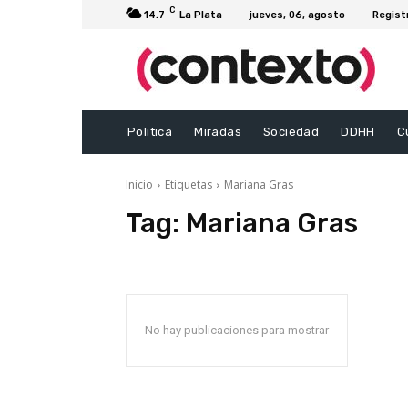
C
14.7
La Plata
jueves, 06, agosto
Regist
Politica
Miradas
Sociedad
DDHH
C
Inicio
Etiquetas
Mariana Gras
Tag:
Mariana Gras
No hay publicaciones para mostrar