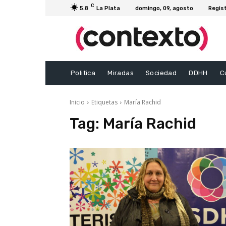
C
5.8
La Plata
domingo, 09, agosto
Regis
Politica
Miradas
Sociedad
DDHH
C
Inicio
Etiquetas
María Rachid
Tag:
María Rachid