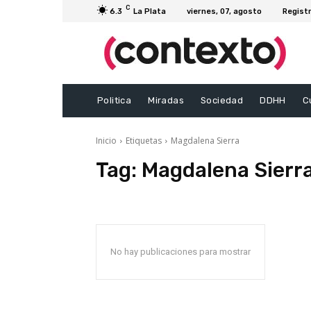
C
6.3
La Plata
viernes, 07, agosto
Registr
Politica
Miradas
Sociedad
DDHH
C
Inicio
Etiquetas
Magdalena Sierra
Tag:
Magdalena Sierr
No hay publicaciones para mostrar