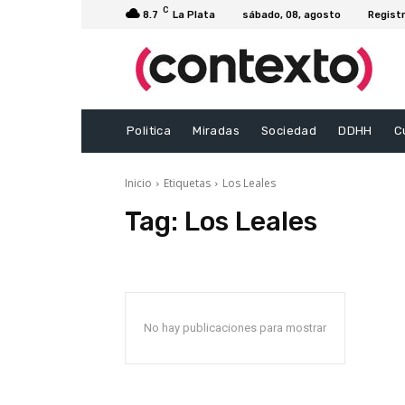
C
8.7
La Plata
sábado, 08, agosto
Registr
Politica
Miradas
Sociedad
DDHH
C
Inicio
Etiquetas
Los Leales
Tag:
Los Leales
No hay publicaciones para mostrar