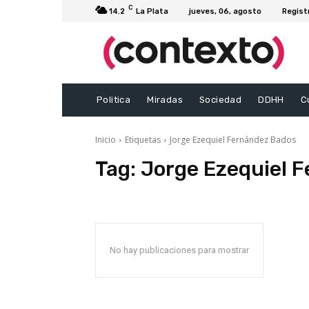
C
14.2
La Plata
jueves, 06, agosto
Regist
Politica
Miradas
Sociedad
DDHH
C
Inicio
Etiquetas
Jorge Ezequiel Fernández Bados
Tag:
Jorge Ezequiel 
No hay publicaciones para mostrar