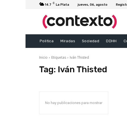
C
14.7
La Plata
jueves, 06, agosto
Regist
Politica
Miradas
Sociedad
DDHH
C
Inicio
Etiquetas
Iván Thisted
Tag:
Iván Thisted
No hay publicaciones para mostrar