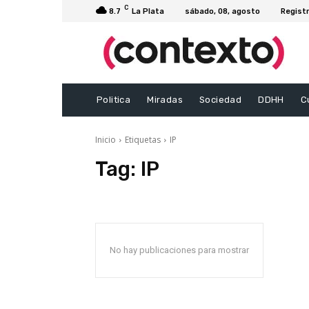
C
8.7
La Plata
sábado, 08, agosto
Registr
Politica
Miradas
Sociedad
DDHH
C
Inicio
Etiquetas
IP
Tag:
IP
No hay publicaciones para mostrar