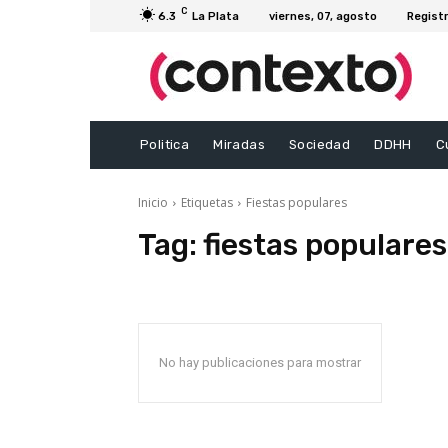
C
6.3
La Plata
viernes, 07, agosto
Registr
Politica
Miradas
Sociedad
DDHH
C
Inicio
Etiquetas
Fiestas populares
Tag:
fiestas populares
No hay publicaciones para mostrar