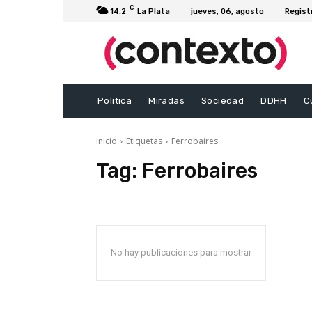
C
14.2
La Plata
jueves, 06, agosto
Regist
Politica
Miradas
Sociedad
DDHH
C
Inicio
Etiquetas
Ferrobaires
Tag:
Ferrobaires
No hay publicaciones para mostrar