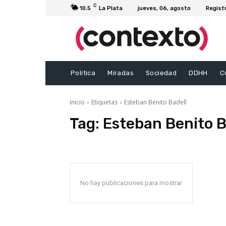
C
10.5
La Plata
jueves, 06, agosto
Regist
Politica
Miradas
Sociedad
DDHH
C
Inicio
Etiquetas
Esteban Benito Badell
Tag:
Esteban Benito B
No hay publicaciones para mostrar