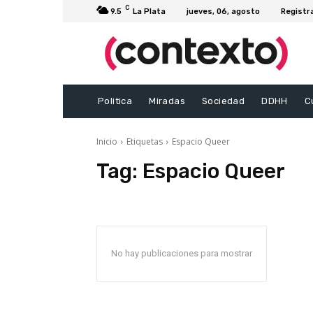
C
9.5
La Plata
jueves, 06, agosto
Registr
Politica
Miradas
Sociedad
DDHH
C
Inicio
Etiquetas
Espacio Queer
Tag:
Espacio Queer
No hay publicaciones para mostrar