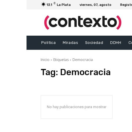
C
13.1
La Plata
viernes, 07, agosto
Regist
Politica
Miradas
Sociedad
DDHH
C
Inicio
Etiquetas
Democracia
Tag:
Democracia
No hay publicaciones para mostrar