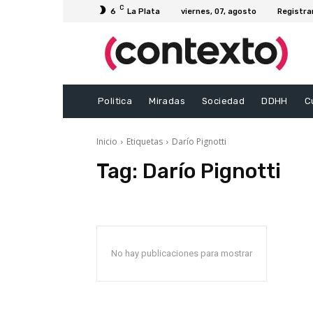
C
6
La Plata
viernes, 07, agosto
Registra
Politica
Miradas
Sociedad
DDHH
C
Inicio
Etiquetas
Darío Pignotti
Tag:
Darío Pignotti
No hay publicaciones para mostrar