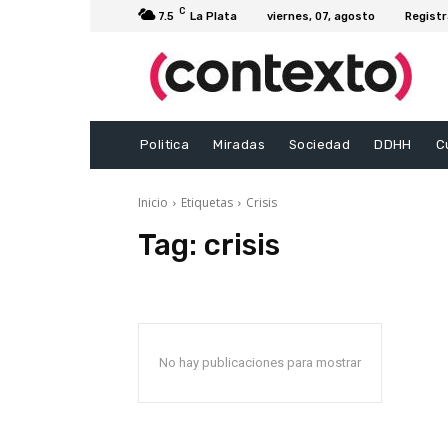
C
7.5
La Plata
viernes, 07, agosto
Registr
Politica
Miradas
Sociedad
DDHH
C
Inicio
Etiquetas
Crisis
Tag:
crisis
No hay publicaciones para mostrar