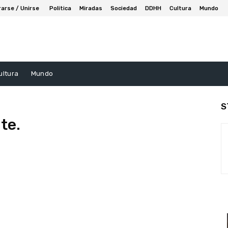
rarse / Unirse
Politica
Miradas
Sociedad
DDHH
Cultura
Mundo
ultura
Mundo
S
te.