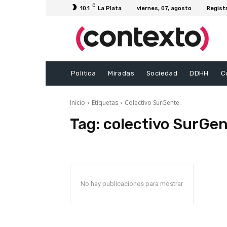
C
10.1
La Plata
viernes, 07, agosto
Regist
Politica
Miradas
Sociedad
DDHH
C
Inicio
Etiquetas
Colectivo SurGente.
Tag:
colectivo SurGen
No hay publicaciones para mostrar