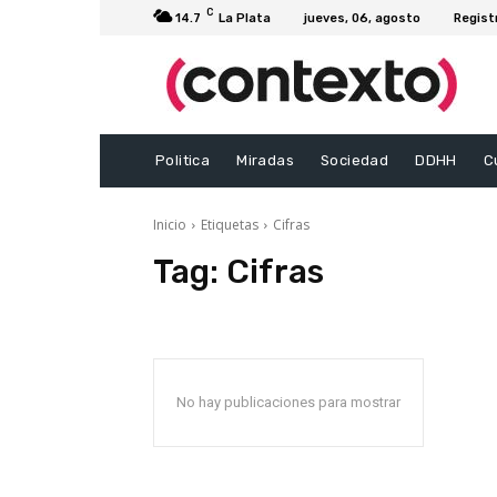
C
14.7
La Plata
jueves, 06, agosto
Regist
Politica
Miradas
Sociedad
DDHH
C
Inicio
Etiquetas
Cifras
Tag:
Cifras
No hay publicaciones para mostrar