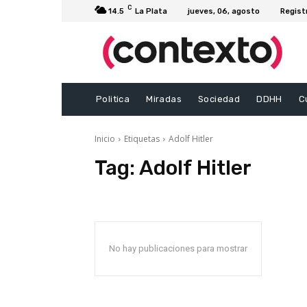
C
14.5
La Plata
jueves, 06, agosto
Regist
Politica
Miradas
Sociedad
DDHH
C
Inicio
Etiquetas
Adolf Hitler
Tag:
Adolf Hitler
No hay publicaciones para mostrar