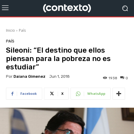
Inicio
País
PAÍS
Sileoni: “El destino que ellos
piensan para la pobreza no es
estudiar”
Por
Daiana Gimenez
Jun 1, 2018
1938
0
Facebook
X
WhatsApp