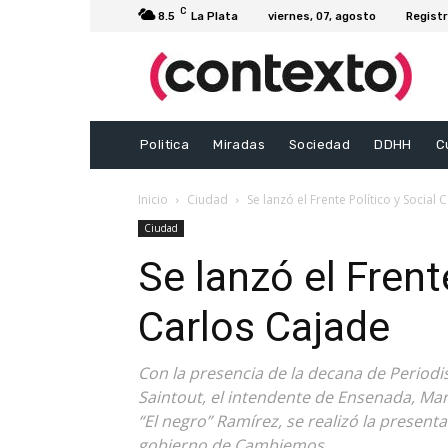
C
8.5
La Plata
viernes, 07, agosto
Registr
Politica
Miradas
Sociedad
DDHH
C
Inicio
Ciudad
Se lanzó el Frente Político y Social
Ciudad
Se lanzó el Frent
Carlos Cajade
Con la presencia de la decana de Periodi
Saintout, el intendente de Ensenada, Mari
“El negro” Ramírez, se realizó la present
gobierno de Cambiemos.