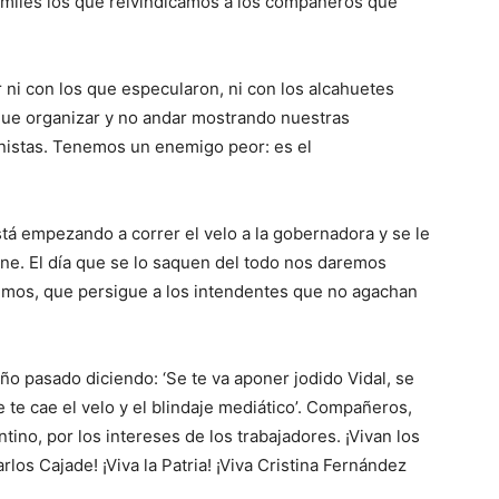
miles los que reivindicamos a los compañeros que
i con los que especularon, ni con los alcahuetes
ue organizar y no andar mostrando nuestras
nistas. Tenemos un enemigo peor: es el
tá empezando a correr el velo a la gobernadora y se le
ene. El día que se lo saquen del todo nos daremos
emos, que persigue a los intendentes que no agachan
ño pasado diciendo: ‘Se te va aponer jodido Vidal, se
 te cae el velo y el blindaje mediático’. Compañeros,
ino, por los intereses de los trabajadores. ¡Vivan los
arlos Cajade! ¡Viva la Patria! ¡Viva Cristina Fernández