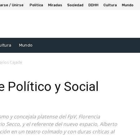
arse / Unirse
Politica
Miradas
Sociedad
DDHH
Cultura
Mundo
ultura
Mundo
 Carlos Cajade
e Político y Social
smo y concejala platense del FpV, Florencia
o Secco, y el referente del nuevo espacio, Alberto
ación en un teatro colmado y con duras críticas al