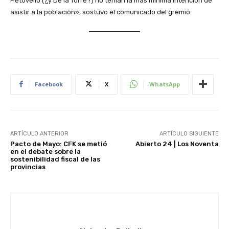
Petovello (¿y De la Torre?) no tenían la más mínima intención de
asistir a la población», sostuvo el comunicado del gremio.
Facebook
X
WhatsApp
ARTÍCULO ANTERIOR
ARTÍCULO SIGUIENTE
Pacto de Mayo: CFK se metió
Abierto 24 | Los Noventa
en el debate sobre la
sostenibilidad fiscal de las
provincias