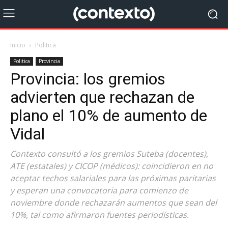
Inicio
Politica
Politica
Provincia
Provincia: los gremios
advierten que rechazan de
plano el 10% de aumento de
Vidal
Contexto consultó a los gremios Suteba (docentes),
ATE (estatales) y CICOP (médicos): coincidieron en no
aceptar techos salariales para las próximas paritarias
y esperan una convocatoria para comienzo de
noviembre donde rechazarán aumentos que sean del
10%, tal como afirmaron fuentes periodísticas.